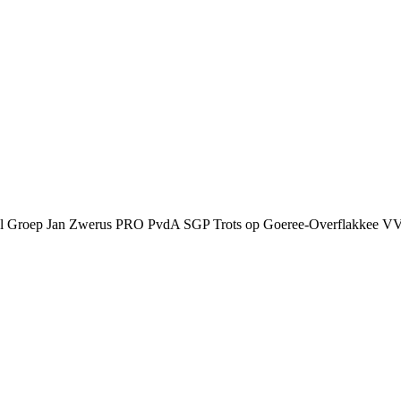
al
Groep Jan Zwerus
PRO
PvdA
SGP
Trots op Goeree-Overflakkee
V