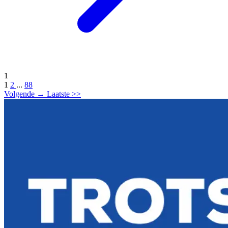
1
1
2
...
88
Volgende
→
Laatste
>>