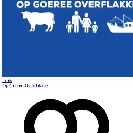
Trots
Op Goeree-Overflakkee