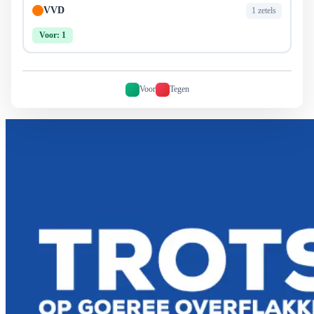
VVD
1 zetels
Voor: 1
Voor
Tegen