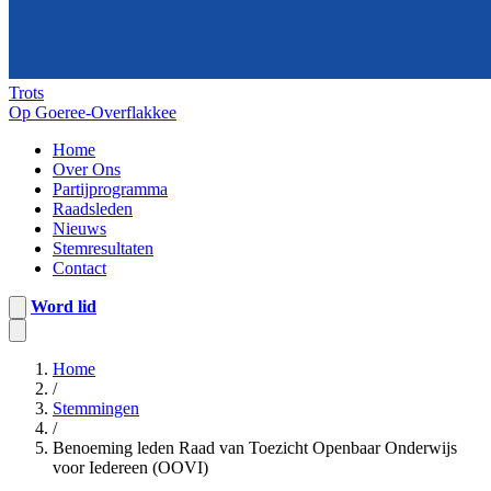
Trots
Op Goeree-Overflakkee
Home
Over Ons
Partijprogramma
Raadsleden
Nieuws
Stemresultaten
Contact
Word lid
Home
/
Stemmingen
/
Benoeming leden Raad van Toezicht Openbaar Onderwijs
voor Iedereen (OOVI)