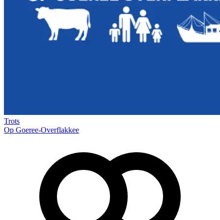
Trots
Op Goeree-Overflakkee