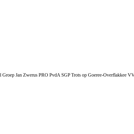
al
Groep Jan Zwerus
PRO
PvdA
SGP
Trots op Goeree-Overflakkee
V