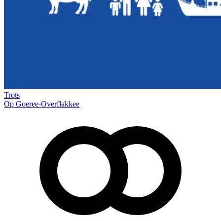
Trots
Op Goeree-Overflakkee