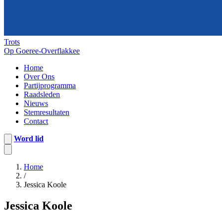
Trots
Op Goeree-Overflakkee
Home
Over Ons
Partijprogramma
Raadsleden
Nieuws
Stemresultaten
Contact
Word lid
Home
/
Jessica Koole
Jessica Koole