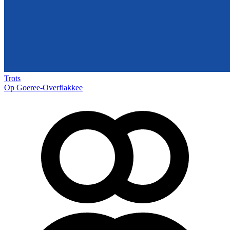
Trots
Op Goeree-Overflakkee