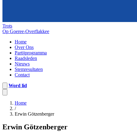
Trots
Op Goeree-Overflakkee
Home
Over Ons
Partijprogramma
Raadsleden
Nieuws
Stemresultaten
Contact
Word lid
Home
/
Erwin Götzenberger
Erwin Götzenberger