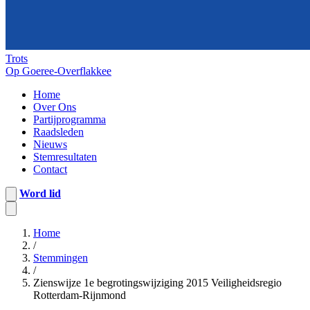
Trots
Op Goeree-Overflakkee
Home
Over Ons
Partijprogramma
Raadsleden
Nieuws
Stemresultaten
Contact
Word lid
Home
/
Stemmingen
/
Zienswijze 1e begrotingswijziging 2015 Veiligheidsregio
Rotterdam-Rijnmond