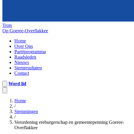
Trots
Op Goeree-Overflakkee
Home
Over Ons
Partijprogramma
Raadsleden
Nieuws
Stemresultaten
Contact
Word lid
Home
/
Stemmingen
/
Verordening ereburgerschap en gemeentepenning Goeree-
Overflakkee