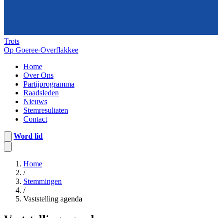
Trots
Op Goeree-Overflakkee
Home
Over Ons
Partijprogramma
Raadsleden
Nieuws
Stemresultaten
Contact
Word lid
Home
/
Stemmingen
/
Vaststelling agenda