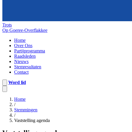
Trots
Op Goeree-Overflakkee
Home
Over Ons
Partijprogramma
Raadsleden
Nieuws
Stemresultaten
Contact
Word lid
Home
/
Stemmingen
/
Vaststelling agenda