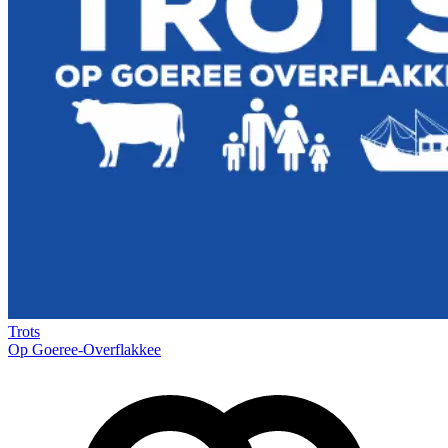
Trots
Op Goeree-Overflakkee