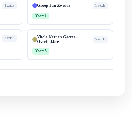
Groep Jan Zwerus
1 zetels
1 zetels
Voor: 1
Vitale Kernen Goeree-
3 zetels
5 zetels
Overflakkee
Voor: 5