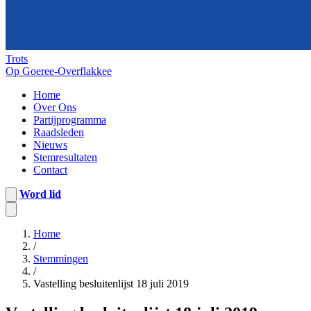
Trots
Op Goeree-Overflakkee
Home
Over Ons
Partijprogramma
Raadsleden
Nieuws
Stemresultaten
Contact
Word lid
Home
/
Stemmingen
/
Vastelling besluitenlijst 18 juli 2019