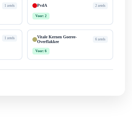
PvdA
1 zetels
2 zetels
Voor: 2
Vitale Kernen Goeree-
1 zetels
6 zetels
Overflakkee
Voor: 6