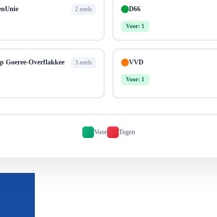
enUnie
D66
2 zetels
Voor: 1
op Goeree-Overflakkee
VVD
3 zetels
Voor: 1
Voor
Tegen