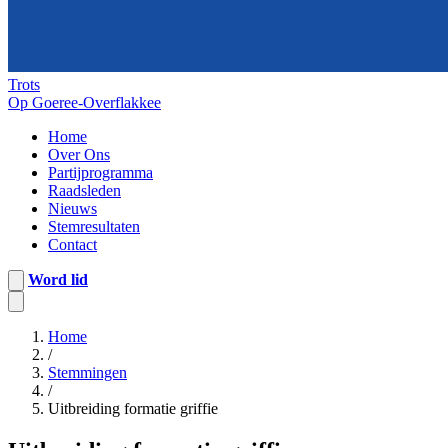
Trots
Op Goeree-Overflakkee
Home
Over Ons
Partijprogramma
Raadsleden
Nieuws
Stemresultaten
Contact
Word lid
Home
/
Stemmingen
/
Uitbreiding formatie griffie