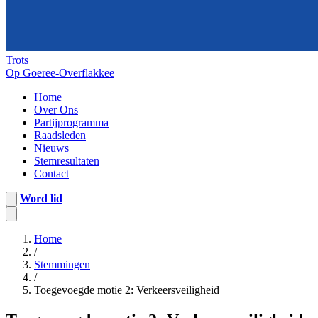
Trots
Op Goeree-Overflakkee
Home
Over Ons
Partijprogramma
Raadsleden
Nieuws
Stemresultaten
Contact
Word lid
Home
/
Stemmingen
/
Toegevoegde motie 2: Verkeersveiligheid