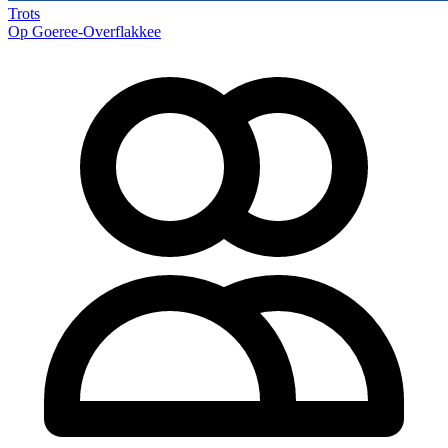
Trots
Op Goeree-Overflakkee