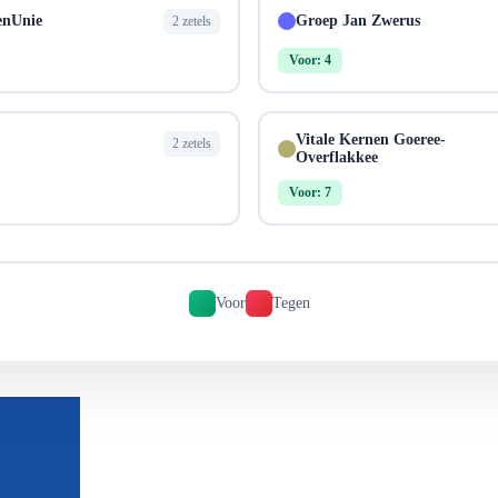
enUnie
Groep Jan Zwerus
2 zetels
Voor: 4
Vitale Kernen Goeree-
2 zetels
Overflakkee
Voor: 7
Voor
Tegen