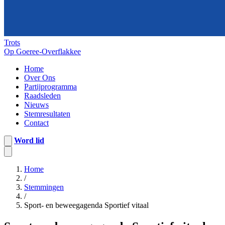
Trots
Op Goeree-Overflakkee
Home
Over Ons
Partijprogramma
Raadsleden
Nieuws
Stemresultaten
Contact
Word lid
Home
/
Stemmingen
/
Sport- en beweegagenda Sportief vitaal