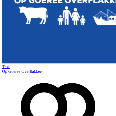
Trots
Op Goeree-Overflakkee