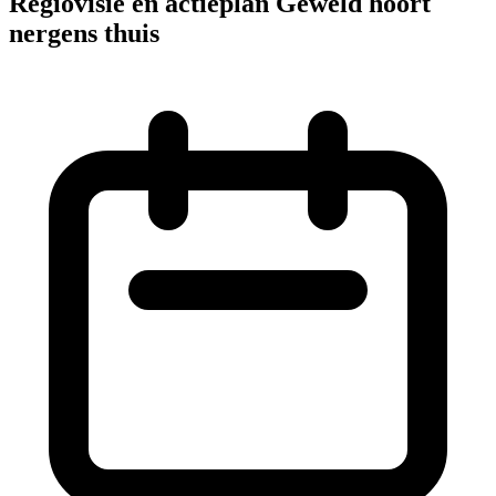
Regiovisie en actieplan Geweld hoort
nergens thuis