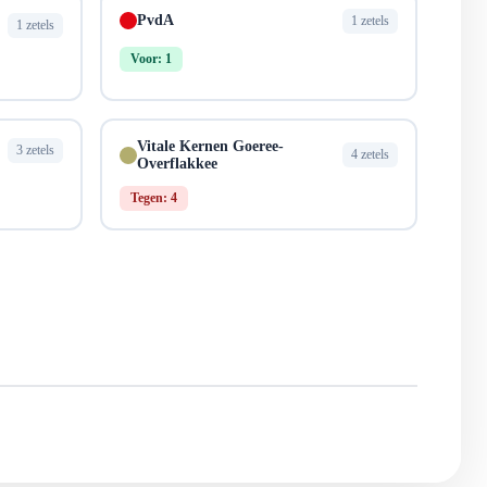
&
PvdA
1 zetels
1 zetels
Voor: 1
Vitale Kernen Goeree-
3 zetels
4 zetels
Overflakkee
Tegen: 4