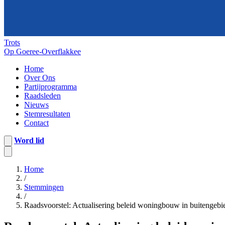
Trots
Op Goeree-Overflakkee
Home
Over Ons
Partijprogramma
Raadsleden
Nieuws
Stemresultaten
Contact
Word lid
Home
/
Stemmingen
/
Raadsvoorstel: Actualisering beleid woningbouw in buitengeb