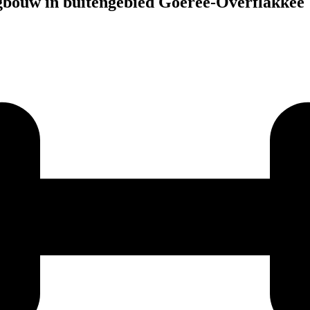
ngbouw in buitengebied Goeree-Overflakkee