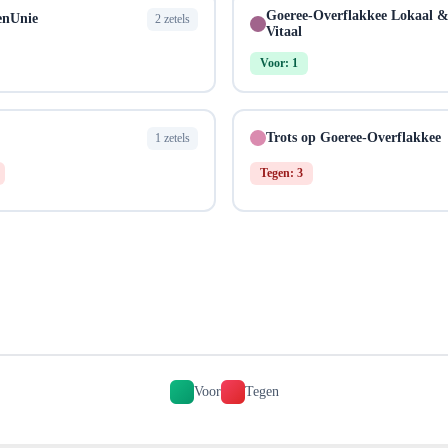
Goeree-Overflakkee Lokaal 
enUnie
2 zetels
Vitaal
Voor: 1
Trots op Goeree-Overflakkee
1 zetels
Tegen: 3
Voor
Tegen