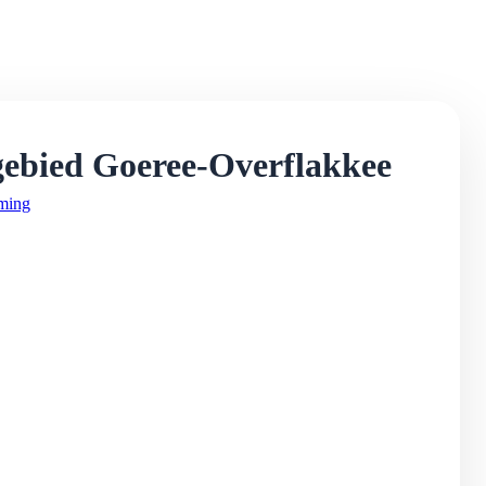
gebied Goeree-Overflakkee
ming