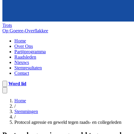
Trots
Op Goeree-Overflakkee
Home
Over Ons
Partijprogramma
Raadsleden
Nieuws
Stemresultaten
Contact
Word lid
Home
/
Stemmingen
/
Protocol agressie en geweld tegen raads- en collegeleden