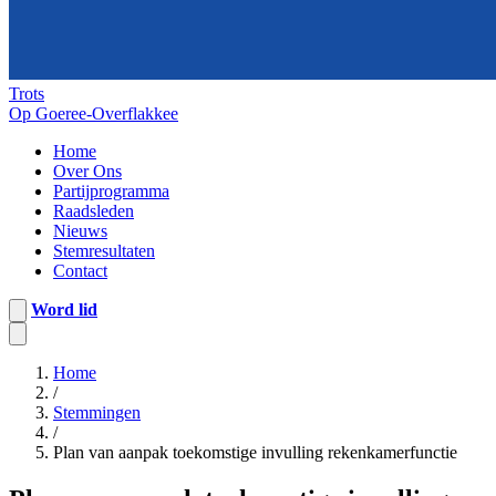
Trots
Op Goeree-Overflakkee
Home
Over Ons
Partijprogramma
Raadsleden
Nieuws
Stemresultaten
Contact
Word lid
Home
/
Stemmingen
/
Plan van aanpak toekomstige invulling rekenkamerfunctie