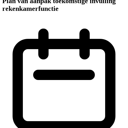
Plan van aanpak toekomstige invulling
rekenkamerfunctie