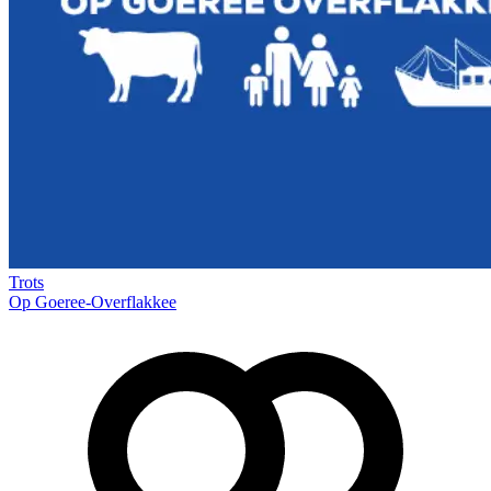
Trots
Op Goeree-Overflakkee