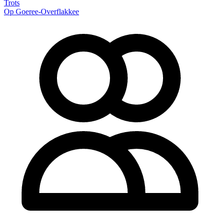
Trots
Op Goeree-Overflakkee