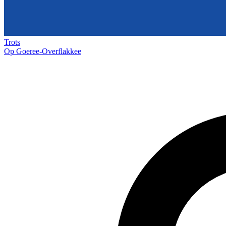
Trots
Op Goeree-Overflakkee