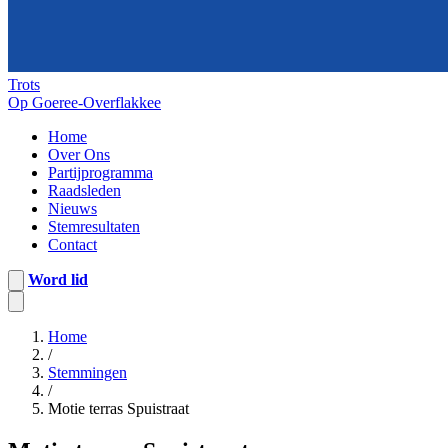
Trots
Op Goeree-Overflakkee
Home
Over Ons
Partijprogramma
Raadsleden
Nieuws
Stemresultaten
Contact
Word lid
Home
/
Stemmingen
/
Motie terras Spuistraat