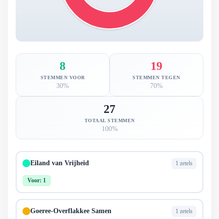
8
19
STEMMEN VOOR
STEMMEN TEGEN
30%
70%
27
TOTAAL STEMMEN
100%
Eiland van Vrijheid
1 zetels
Voor: 1
Goeree-Overflakkee Samen
1 zetels