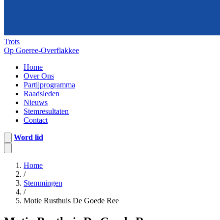
Trots
Op Goeree-Overflakkee
Home
Over Ons
Partijprogramma
Raadsleden
Nieuws
Stemresultaten
Contact
Word lid
Home
/
Stemmingen
/
Motie Rusthuis De Goede Ree