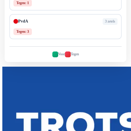
Tegen: 1
PvdA
3 zetels
Tegen: 3
Voor
Tegen