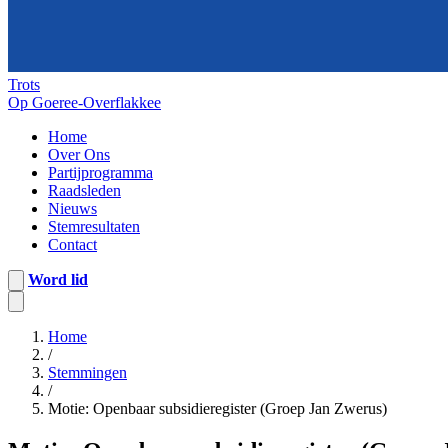
Trots
Op Goeree-Overflakkee
Home
Over Ons
Partijprogramma
Raadsleden
Nieuws
Stemresultaten
Contact
Word lid
Home
/
Stemmingen
/
Motie: Openbaar subsidieregister (Groep Jan Zwerus)