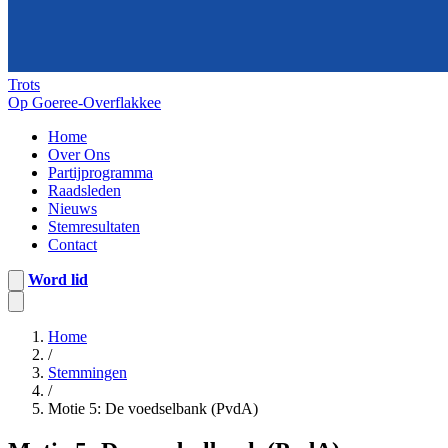
Trots
Op Goeree-Overflakkee
Home
Over Ons
Partijprogramma
Raadsleden
Nieuws
Stemresultaten
Contact
Word lid
Home
/
Stemmingen
/
Motie 5: De voedselbank (PvdA)