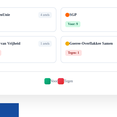
enUnie
SGP
4 zetels
Voor: 9
 van Vrijheid
Goeree-Overflakkee Samen
1 zetels
Tegen: 1
Voor
Tegen