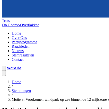
Trots
Op Goeree-Overflakkee
Home
Over Ons
Partijprogramma
Raadsleden
Nieuws
Stemresultaten
Contact
Word lid
Home
/
Stemmingen
/
Motie 3: Voorkomen windpark op zee binnen de 12-mijlszone 