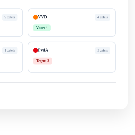
VVD
9 zetels
4 zetels
Voor: 4
PvdA
1 zetels
3 zetels
Tegen: 3