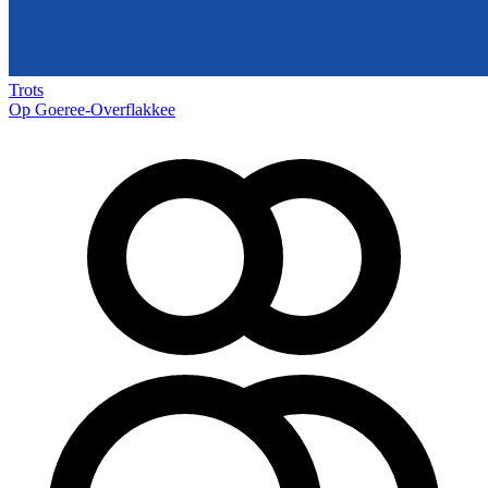
Trots
Op Goeree-Overflakkee