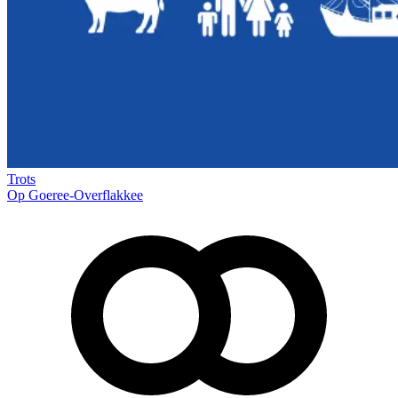
Trots
Op Goeree-Overflakkee