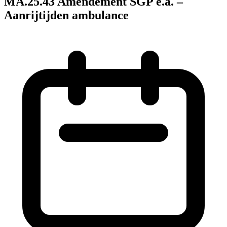
MA.25.43 Amendement SGP e.a. –
Aanrijtijden ambulance