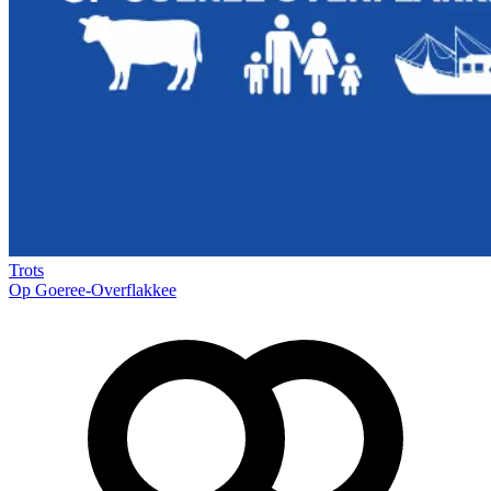
Trots
Op Goeree-Overflakkee