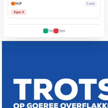
SGP
6 zetels
Tegen: 6
Voor
Tegen