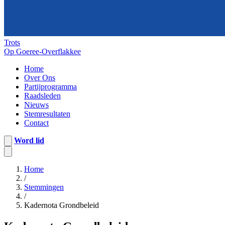
Trots
Op Goeree-Overflakkee
Home
Over Ons
Partijprogramma
Raadsleden
Nieuws
Stemresultaten
Contact
Word lid
Home
/
Stemmingen
/
Kadernota Grondbeleid