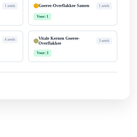
Goeree-Overflakkee Samen
1 zetels
1 zetels
Voor: 1
Vitale Kernen Goeree-
4 zetels
3 zetels
Overflakkee
Voor: 3