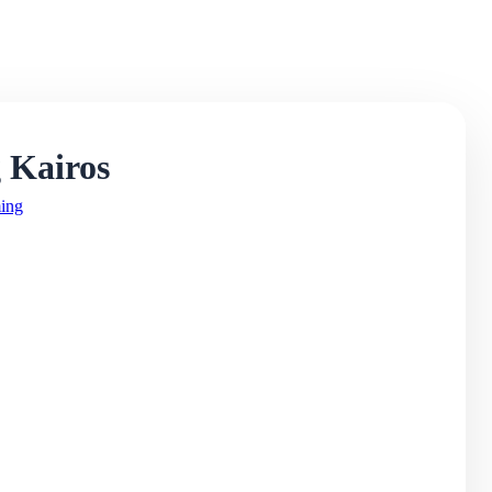
g Kairos
ming