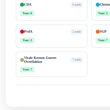
CDA
Christ
6 zetels
Voor: 6
Voor: 2
PvdA
SGP
2 zetels
Voor: 2
Voor: 7
Vitale Kernen Goeree-
7 zetels
Overflakkee
Voor: 7