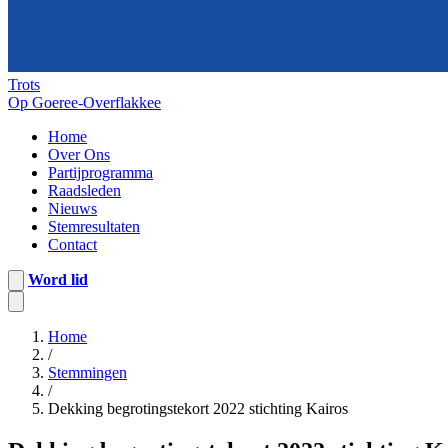
Trots
Op Goeree-Overflakkee
Home
Over Ons
Partijprogramma
Raadsleden
Nieuws
Stemresultaten
Contact
Word lid
Home
/
Stemmingen
/
Dekking begrotingstekort 2022 stichting Kairos