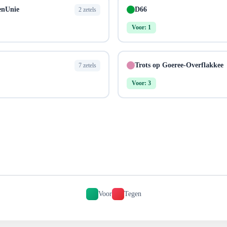
enUnie
D66
2 zetels
Voor: 1
Trots op Goeree-Overflakkee
7 zetels
Voor: 3
Voor
Tegen