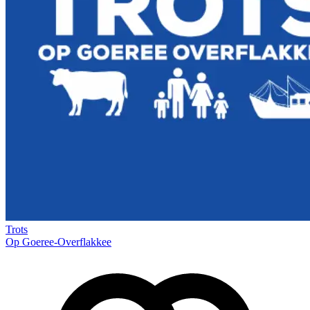
Trots
Op Goeree-Overflakkee