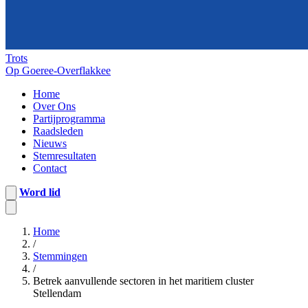
Trots
Op Goeree-Overflakkee
Home
Over Ons
Partijprogramma
Raadsleden
Nieuws
Stemresultaten
Contact
Word lid
Home
/
Stemmingen
/
Betrek aanvullende sectoren in het maritiem cluster
Stellendam