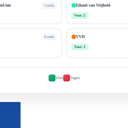
enUnie
Eiland van Vrijheid
3 zetels
Voor: 2
VVD
6 zetels
Voor: 3
Voor
Tegen