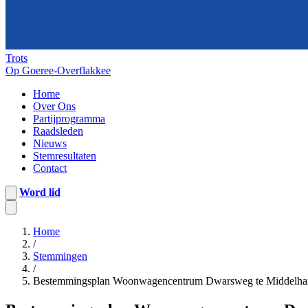
Trots
Op Goeree-Overflakkee
Home
Over Ons
Partijprogramma
Raadsleden
Nieuws
Stemresultaten
Contact
Word lid
Home
/
Stemmingen
/
Bestemmingsplan Woonwagencentrum Dwarsweg te Middelhar