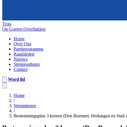
Trots
Op Goeree-Overflakkee
Home
Over Ons
Partijprogramma
Raadsleden
Nieuws
Stemresultaten
Contact
Word lid
Home
/
Stemmingen
/
Bestemmingsplan 3 kernen (Den Bommel, Herkingen en Stad aa