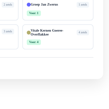
Groep Jan Zwerus
2 zetels
1 zetels
Voor: 1
Vitale Kernen Goeree-
3 zetels
4 zetels
Overflakkee
Voor: 4