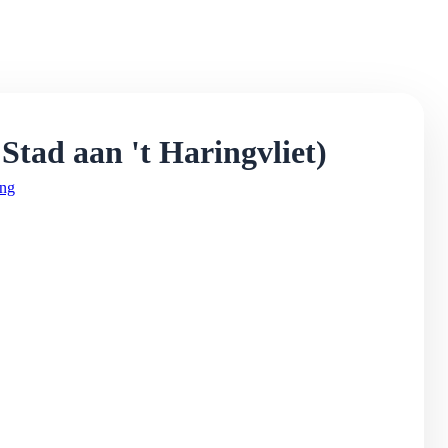
tad aan 't Haringvliet)
ing