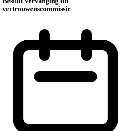
Besluit vervanging lid
vertrouwenscommissie