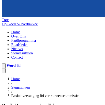
Trots
Op Goeree-Overflakkee
Home
Over Ons
Partijprogramma
Raadsleden
Nieuws
Stemresultaten
Contact
Word lid
Home
/
Stemmingen
/
Besluit vervanging lid vertrouwenscommissie