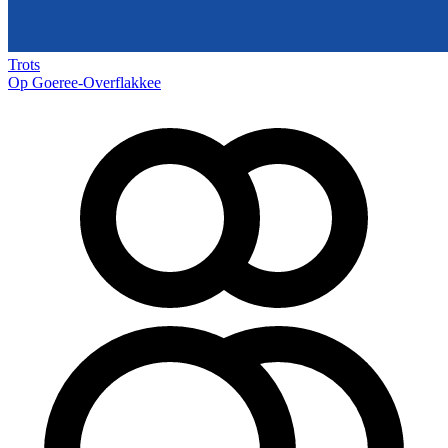
Trots
Op Goeree-Overflakkee