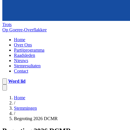
Trots
Op Goeree-Overflakkee
Home
Over Ons
Partijprogramma
Raadsleden
Nieuws
Stemresultaten
Contact
Word lid
Home
/
Stemmingen
/
Begroting 2026 DCMR