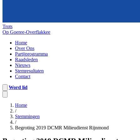
Trots
Op Goeree-Overflakkee
Home
Over Ons
Partijprogramma
Raadsleden
Nieuws
Stemresultaten
Contact
Word lid
Home
/
Stemmingen
/
Begroting 2019 DCMR Milieudienst Rijnmond