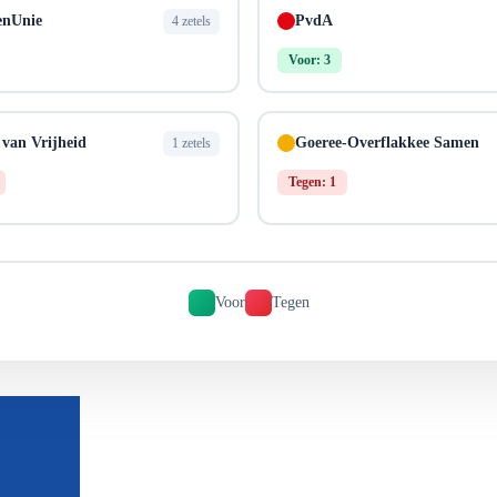
enUnie
PvdA
4 zetels
Voor: 3
 van Vrijheid
Goeree-Overflakkee Samen
1 zetels
Tegen: 1
Voor
Tegen