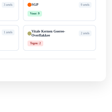
SGP
3 zetels
9 zetels
Voor: 9
Vitale Kernen Goeree-
1 zetels
2 zetels
Overflakkee
Tegen: 2