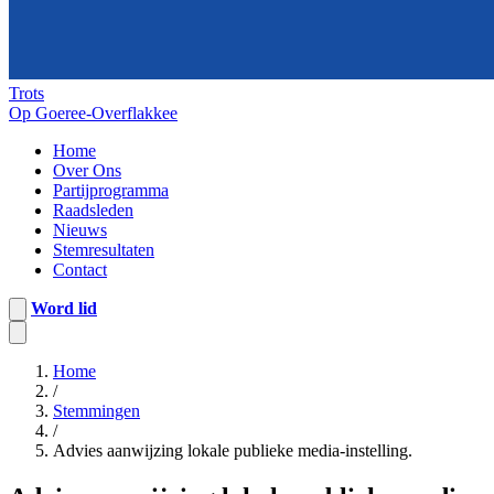
Trots
Op Goeree-Overflakkee
Home
Over Ons
Partijprogramma
Raadsleden
Nieuws
Stemresultaten
Contact
Word lid
Home
/
Stemmingen
/
Advies aanwijzing lokale publieke media-instelling.