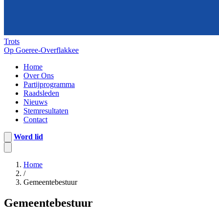
Trots
Op Goeree-Overflakkee
Home
Over Ons
Partijprogramma
Raadsleden
Nieuws
Stemresultaten
Contact
Word lid
Home
/
Gemeentebestuur
Gemeentebestuur